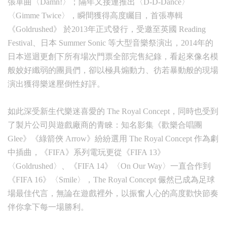
張單曲〈Damn!〉；隔年又接連推出〈D-D-Dance〉
〈Gimme Twice〉，瞬間獲得高度矚目，首張專輯
《Goldrushed》 於2013年正式發行，受邀至英國 Reading
Festival、日本 Summer Sonic 等大型音樂祭演出，2014年的
日本巡迴更創下所有場次門票全部完售紀錄，看起來像名模
般姣好纖弱的團員們，卻以極具煽動力、彷若暴動般的現場
演出獲得樂迷壓倒性好評。
如此深受新生代樂迷喜愛的 The Royal Concept，同時也受到
了製片公司與遊戲廠商的青睞：知名影集《歡樂合唱團
Glee》《綠箭俠 Arrow》紛紛選用 The Royal Concept 作為劇
中插曲，《FIFA》系列電玩更從《FIFA 13》
〈Goldrushed〉、《FIFA 14》〈On Our Way〉一直合作到
《FIFA 16》〈Smile〉，The Royal Concept 儼然已成為足球
場最佳代言，無論在遊戲裡外，以振奮人心的高度歡快節奏
伴你拿下每一場勝利。