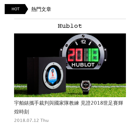
熱門文章
HOT
Hublot
r
宇舶錶攜手裁判與國家隊教練 見證2018世足賽輝
H
煌時刻
開
2018.07.12 Thu
201