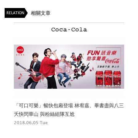
相關文章
RELATION
Coca-Cola
yle
「可口可樂」暢快包廂登場 林宥嘉、畢書盡與八三
Le
夭快閃華山 與粉絲組隊互尬
201
2018.06.05 Tue