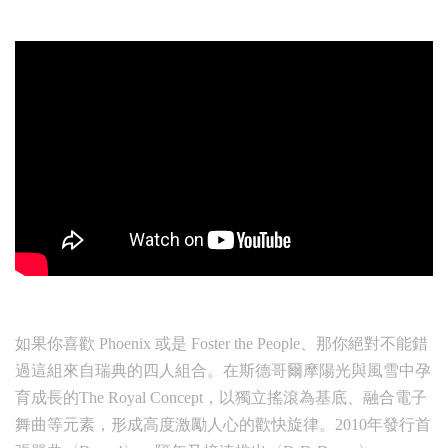
如果你喜歡 Phoenix 或是 Foster the People、那你絕對不能錯
過這組來自瑞典的四人組合。在斯德哥爾摩陽光與風雪中孕
育成長的The Royal Concept，以獨立搖滾為基底、融合電子
舞曲等元素，形成高度激勵人心的歡快旋律。2010年發行首