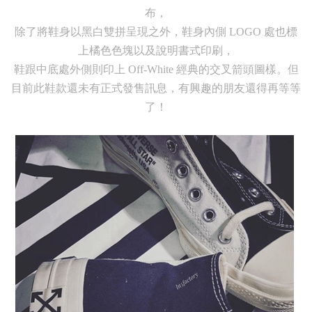
布，
除了將鞋身以黑白雙拼呈現之外，鞋身內側 LOGO 處也標
上橘色色塊以及說明書式印刷，
鞋跟中底處外側則印上 Off-White 經典的交叉箭頭圖樣。但
目前此鞋款還未有正式發售訊息，有興趣的朋友還得再等等
了！