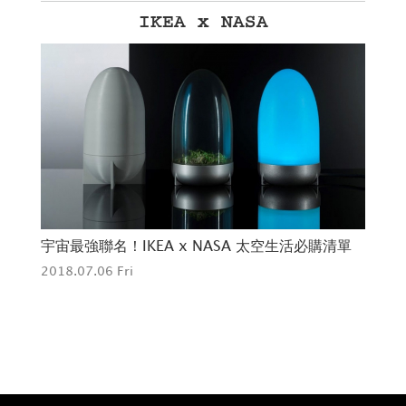
IKEA x NASA
箱」
宇宙最強聯名！IKEA x NASA 太空生活必購清單
星
2018.07.06 Fri
CH
201