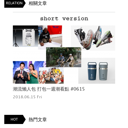
相關文章
RELATION
short version
潮流懶人包 打包一週潮看點 #0615
潮
2018.06.15 Fri
201
熱門文章
HOT