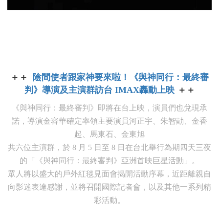
＋＋
陰間使者跟家神要來啦！《與神同行：最終審
判》導演及主演群訪台 IMAX轟動上映
＋＋
《與神同行：最終審判》即將在台上映，演員們也兌現承
諾，導演金容華確定率領主要演員河正宇、朱智勛、金香
起、馬東石、金東旭
共六位主演群，於 8 月 5 日至 8 日在台北舉行為期四天三夜
的「《與神同行：最終審判》亞洲首映巨星活動」。
眾人將以盛大的戶外紅毯見面會揭開活動序幕，近距離親自
向影迷表達感謝，並將召開國際記者會，以及其他一系列精
彩活動。