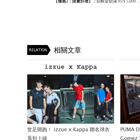
【優惠
2
：限量好禮】：
結帳金額滿 NT$ 5,0
相關文章
RELATION
a
PUMA DEFY
 聯名球衣
PUMA DEFY 新女力代表 Selena
哈登全新休
Gomez 引領挑戰極限
2018.05