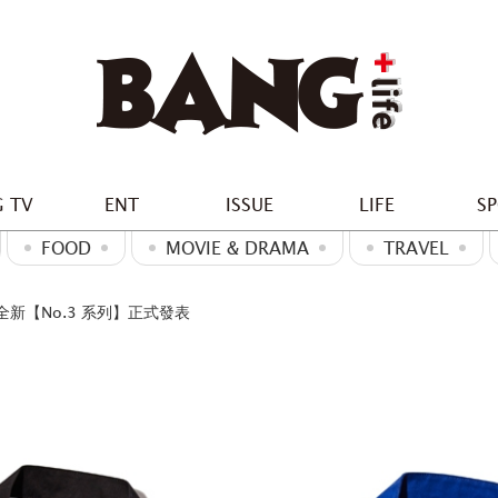
 TV
ENT
ISSUE
LIFE
S
FOOD
MOVIE & DRAMA
TRAVEL
 全新【No.3 系列】正式發表