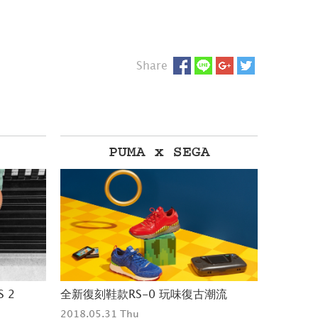
Share
plain-me
KA
KAWS 
潮流
BEAUTY & YOUTH x plain-me 重磅
大玩《 Se
聯名 ／ 背對的包 做對的事