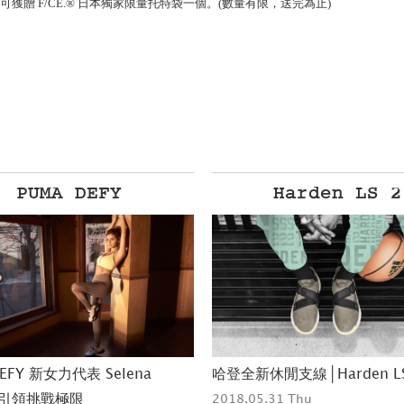
00，可獲贈 F/CE.® 日本獨家限量托特袋一個。(數量有限，送完為止)
Harden LS 2
PUMA x SEGA
閒支線│Harden LS 2
全新復刻鞋款RS-0 玩味復古
.31 Thu
2018.05.31 Thu