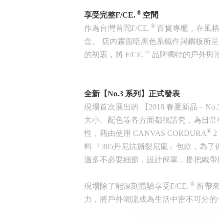
®
享受完整F/CE.
空間
®
作為台灣首間F/CE.
百貨
專櫃，在風格
念。 店內霧面暗黑色系鐵件與鋼板所
®
的初衷，將 F/CE.
品牌獨特的戶外與潮
全新【
No.3
系列】正式發表
現場首次展出的 【2018 春夏新品 –
No
大小、配色等各方面都很講究，為日常
®­­
性，藉由使用 CANVAS CORDURA
2
料 「305丹尼抗撕裂尼龍」包款，
過多不必要細節，設計簡單，提把織帶
®
現場除了能深刻體驗享受F/CE.
所帶來
力，將戶外潮流成為生活中密不可分的