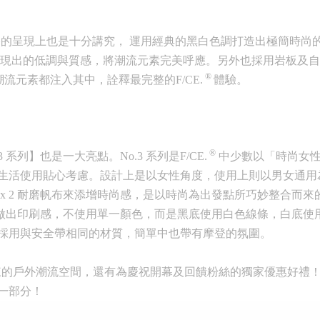
的呈現上也是十分講究， 運用經典的黑白色調打造出極簡時尚的空
呈現出的低調與質感，將潮流元素完美呼應。另外也採用岩板及
®
流元素都注入其中，詮釋最完整的F/CE.
體驗。
®
.3 系列】也是一大亮點。No.3 系列是F/CE.
中少數以「時尚女性
生活使用貼心考慮。設計上是以女性角度，使用上則以男女通用
 x 2 耐磨帆布來添增時尚感，是以時尚為出發點所巧妙整合而
為了做出印刷感，不使用單一顏色，而是黑底使用白色線條，白底
採用與安全帶相同的材質，簡單中也帶有摩登的氛圍。
的戶外潮流空間，還有為慶祝開幕及回饋粉絲的獨家優惠好禮
一部分！