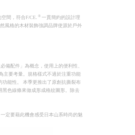
®
間，符合F/CE.
一貫簡約的設計理
自然風格的木材裝飾強調品牌使源於戶外
必備配件」為概念，使用上的便利性、
為主要考量。規格樣式不過於注重功能
來的功能性。 本季更推出了原創抗撕裂布
使用黑色線條來做成形成格紋圖形。除去
！一定要藉此機會感受日本山系時尚的魅