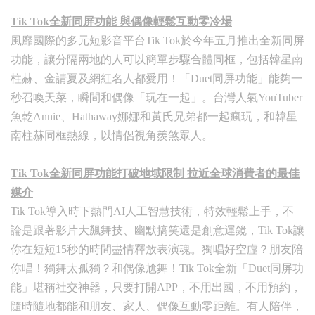
Tik Tok全新同屏功能
與偶像輕鬆互動零冷場
風靡國際的多元短影音平台Tik Tok於今年五月推出全新同屏
功能，讓分隔兩地的人可以簡單步驟合體同框，包括韓星南
柱赫、金請夏及網紅名人都愛用！「
Duet
同屏功能」能夠一
秒召喚天菜，瞬間和偶像「玩在一起」。台灣人氣YouTuber
魚乾Annie、Hathaway娜娜和黃氏兄弟都一起瘋玩，和韓星
南柱赫同框熱線，以情侶視角羨煞眾人。
Tik Tok
全新同屏功能打破地域限制
拉近全球消費者的最佳
媒介
Tik Tok導入時下熱門AI人工智慧技術，特效輕鬆上手，不
論是跟著影片大飆舞技、幽默搞笑還是創意運鏡，Tik Tok讓
你在短短15秒的時間盡情釋放表演魂。獨唱好空虛？朋友陪
你唱！獨舞太孤獨？和偶像尬舞！Tik Tok全新「Duet同屏功
能」堪稱社交神器，只要打開APP，不用出國，不用預約，
隨時隨地都能和朋友、家人、偶像互動零距離。有人陪伴，