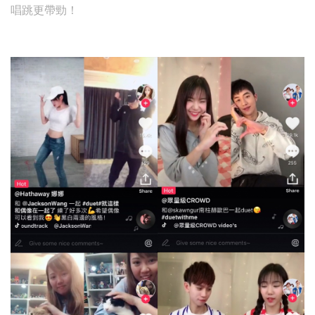
唱跳更帶勁！