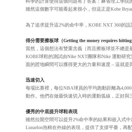
科學的計算使得這個問題有了答案：麻省理工學院的
雖然這個數字可能看起來很小，但這正是Kobe Br
為了追求提升這2%的命中率，KOBE NXT 360
得分需要擦板球（Getting the money requires hitting
當然，這個想法有雙重含義（而且擦板球並不總是最漂亮
KOBE球鞋的測試由Nike NXT團隊和Nike 
面的蹬地瞬間可以獲得更大的力量和速度 – 這就
迅速切入
每場比賽裡，每位NBA球員的平均跑動距離為4,0
動作。他們在做最快速切入時的運動弧線，正好與
優秀的中底提升球鞋表現
雖然拉開空間可以提升2%命中率的結果和嵌入式中底
Lunarlon泡棉在外線的表現，提供了支撐平臺，再