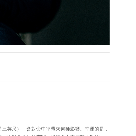
是三英尺），會對命中率帶來何種影響。幸運的是，