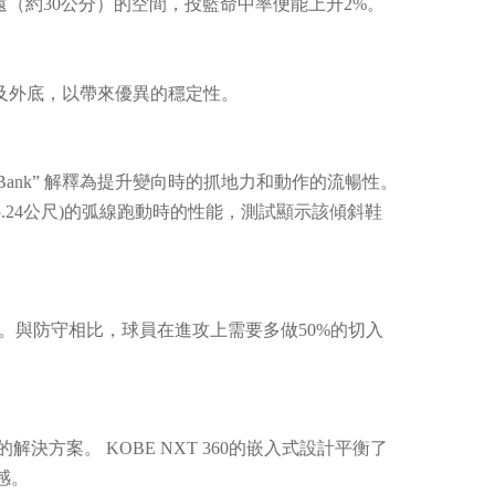
（約30公分）的空間，投籃命中率便能上升2%。
中底及外底，以帶來優異的穩定性。
ank” 解釋為提升變向時的抓地力和動作的流暢性。
15.24公尺)的弧線跑動時的性能，測試顯示該傾斜鞋
動。與防守相比，球員在進攻上需要多做50%的切入
案。 KOBE NXT 360的嵌入式設計平衡了
感。