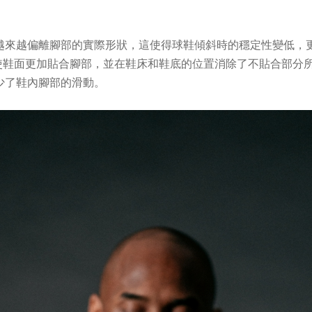
越偏離腳部的實際形狀，這使得球鞋傾斜時的穩定性變低，更難拉開
形狀，使鞋面更加貼合腳部，並在鞋床和鞋底的位置消除了不貼合部
少了鞋內腳部的滑動。