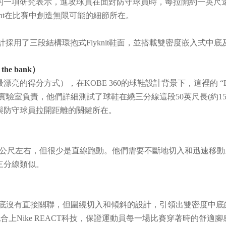
一項研究表示，進攻球員在面對防守球員時，每拉開約一英尺遠
yant在比賽中創造無限可能的細節所在。
的設計採用了三段結構環抱式Flyknit鞋面，並搭載雙密度嵌入式
 the bank）
的得分方式），在KOBE 360的球鞋設計背景下，這裡的 “B
運動研究實驗室負責，他們詳細測試了球鞋在繞三分線這段50英尺長(約
是與防守球員拉開距離的關鍵所在。
00公尺左右，但很少是直線跑動。他們需要不斷地切入和迅速移
三分線類似。
沒有直接關聯，但圍繞切入和傾斜的設計，引領出雙密度中底的解決方
配合上Nike REACT科技，保證運動員每一場比賽穿著時的舒適腳