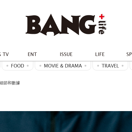
 TV
ENT
ISSUE
LIFE
S
FOOD
MOVIE & DRAMA
TRAVEL
後的細節和數據