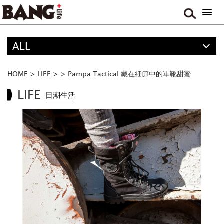
ALL
精選
ALL
HOME
>
LIFE
>
>
Pampa Tactical 藏在細節中的軍靴甜蜜
ANIME
LIFE
日潮生活
FOOD
MOVIE & DRAMA
TRAVEL
MUSIC
GAME