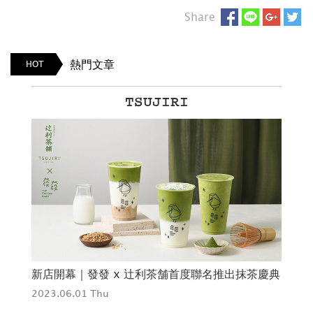
Share
熱門文章
HOT
TSUJIRI
 太
新店開幕｜發發 x 辻利茶舗首度聯名推出抹茶慶典
2
2023.06.01 Thu
202