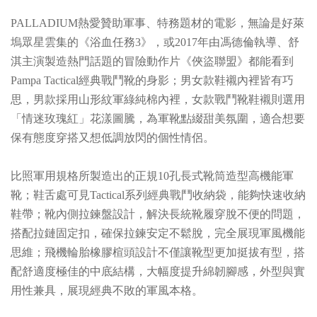
PALLADIUM熱愛贊助軍事、特務題材的電影，無論是好萊
塢眾星雲集的《浴血任務3》，或2017年由馮德倫執導、舒
淇主演製造熱門話題的冒險動作片《俠盜聯盟》都能看到
Pampa Tactical經典戰鬥靴的身影；男女款鞋襯內裡皆有巧
思，男款採用山形紋軍綠純棉內裡，女款戰鬥靴鞋襯則選用
「情迷玫瑰紅」花漾圖騰，為軍靴點綴甜美氛圍，適合想要
保有態度穿搭又想低調放閃的個性情侶。
比照軍用規格所製造出的正規10孔長式靴筒造型高機能軍
靴；鞋舌處可見Tactical系列經典戰鬥收納袋，能夠快速收納
鞋帶；靴內側拉鍊盤設計，解決長統靴履穿脫不便的問題，
搭配拉鏈固定扣，確保拉鍊安定不鬆脫，完全展現軍風機能
思維；飛機輪胎橡膠楦頭設計不僅讓靴型更加挺拔有型，搭
配舒適度極佳的中底結構，大幅度提升綿韌腳感，外型與實
用性兼具，展現經典不敗的軍風本格。