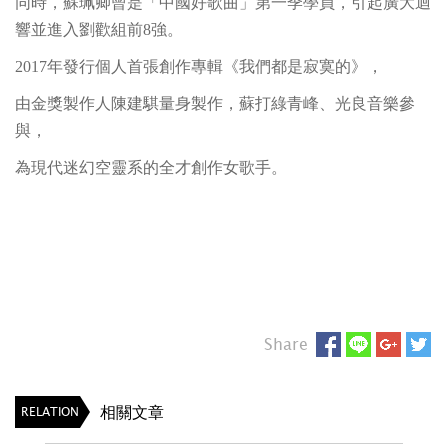
同時，蘇珮卿曾是「中國好歌曲」第一季學員，引起廣大迴
響並進入劉歡組前8強。
2017年發行個人首張創作專輯《我們都是寂寞的》，
由金獎製作人陳建騏量身製作，蘇打綠青峰、光良音樂參
與，
為現代迷幻空靈系的全才創作女歌手。
Share
相關文章
RELATION