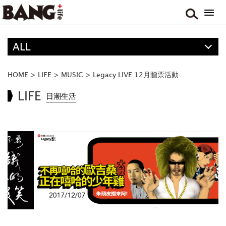
ALL
精選
ALL
HOME
>
LIFE
>
MUSIC
>
Legacy LIVE 12月贈票活動
ANIME
LIFE
日潮生活
FOOD
MOVIE & DRAMA
TRAVEL
GAME