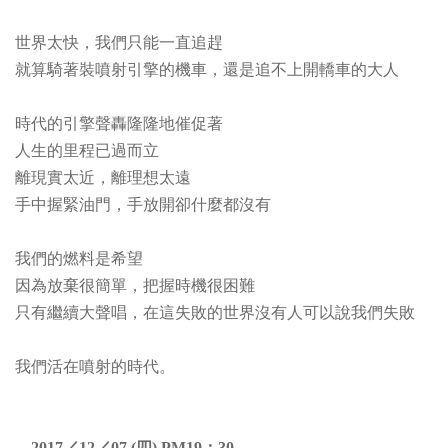
世界太快，我們只能一直追趕
就算騎著裝噴射引擎的機車，還是追不上開轎車的大人
時代的引擎聲轟隆隆地催促著
人生的里程已過而立
離現實太近，離理想太遠
手中握緊油門，手放開卻什麼都沒有
我們的燃料是希望
因為放棄很簡單，把握時機很困難
只有繼續大聲唱，在這失敗的世界沒有人可以說我們失敗
我們活在噴射的時代。
→2017／12／07 (四) PM19：30