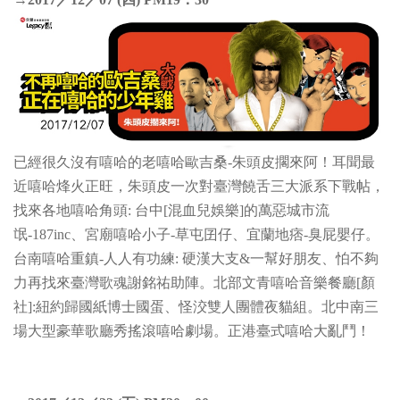
已經很久沒有嘻哈的老嘻哈歐吉桑-朱頭皮擱來阿！耳聞最
近嘻哈烽火正旺，朱頭皮一次對臺灣饒舌三大派系下戰帖，
找來各地嘻哈角頭: 台中[混血兒娛樂]的萬惡城市流
氓-187inc、宮廟嘻哈小子-草屯囝仔、宜蘭地痞-臭屁嬰仔。
台南嘻哈重鎮-人人有功練: 硬漢大支&一幫好朋友、怕不夠
力再找來臺灣歌魂謝銘祐助陣。北部文青嘻哈音樂餐廳[顏
社]:紐約歸國紙博士國蛋、怪洨雙人團體夜貓組。北中南三
場大型豪華歌廳秀搖滾嘻哈劇場。正港臺式嘻哈大亂鬥！