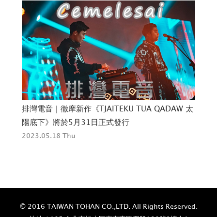
強
排灣電音｜徹摩新作《TJAITEKU TUA QADAW 太
新
陽底下》將於5月31日正式發行
202
2023.05.18 Thu
© 2016 TAIWAN TOHAN CO.,LTD. All Rights Reserved.