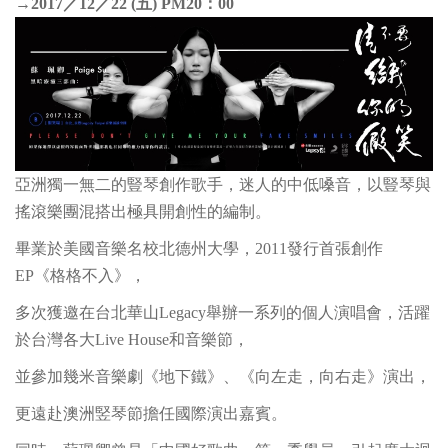
→2017／12／22 (五) PM20：00
亞洲獨一無二的豎琴創作歌手，迷人的中低嗓音，以豎琴與
搖滾樂團混搭出極具開創性的編制。
畢業於美國音樂名校北德州大學，2011發行首張創作
EP《格格不入》，
多次獲邀在台北華山Legacy舉辦一系列的個人演唱會，活躍
於台灣各大Live House和音樂節，
並參加幾米音樂劇《地下鐵》、《向左走，向右走》演出，
更遠赴澳洲竪琴節擔任國際演出嘉賓。