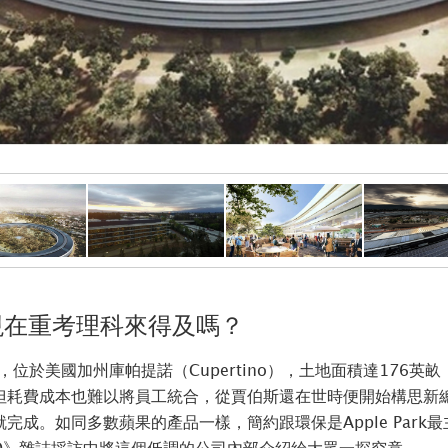
用，現在重考理科來得及嗎？
ark，位於美國加州庫帕提諾（Cupertino），土地面積達17
但耗費成本也難以將員工統合，從賈伯斯還在世時便開始構思新
。如同多數蘋果的產品一樣，簡約跟環保是Apple Park最主要
r在《WIRED》雜誌採訪中將這個低調的公司內部介紹給大眾一探究竟。