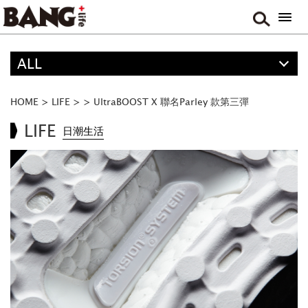
ALL
精選
ALL
HOME
>
LIFE
>
>
UltraBOOST X 聯名Parley 款第三彈
ANIME
LIFE
日潮生活
FOOD
MOVIE & DRAMA
TRAVEL
MUSIC
GAME