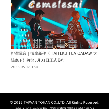
強
排灣電音｜徹摩新作《TJAITEKU TUA QADAW 太
新
陽底下》將於5月31日正式發行
202
2023.05.18 Thu
© 2016 TAIWAN TOHAN CO.,LTD. All Rights Reserved.
地址 / 105 台北市松山區南京東路四段130號2樓之1