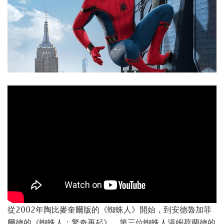
從2002年陶比麥奎爾版的《蜘蛛人》開始，到安德魯加菲
爾德的《蜘蛛人：驚奇再起》，第三位蜘蛛人湯姆荷蘭德的