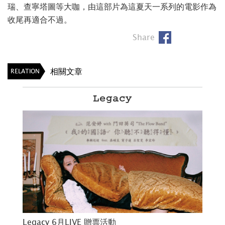
瑞、查寧塔圖等大咖，由這部片為這夏天一系列的電影作為
收尾再適合不過。
Share
相關文章
RELATION
Avengers
Leg
仇者聯盟世界巡迴展》台北站
Legacy 6月LIVE 贈票活動