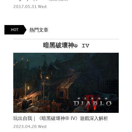
2017.05.31 Wed
熱門文章
HOT
黑破壞神® IV
Kura 
破壞神® IV》遊戲深入解析
大概有這麼大｜搶先直擊2
旗艦店&各樣好康活動