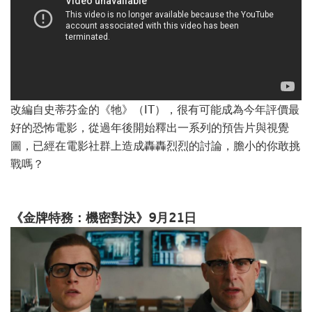
改編自史蒂芬金的《牠》（IT），很有可能成為今年評價最
好的恐怖電影，從過年後開始釋出一系列的預告片與視覺
圖，已經在電影社群上造成轟轟烈烈的討論，膽小的你敢挑
戰嗎？
《金牌特務：機密對決》9月21日