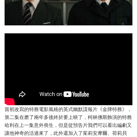
當初改寫的特務電影風格的英式幽默諜報片《金牌特務》，
第二集在磨了兩年多後終於要上映了，柯林佛斯飾演的特務
哈利在上一集意外喪生，但是從預告片我們可以看出編劇又
讓他神奇的活過來了，此外還加入了茱莉安摩爾、荷莉貝