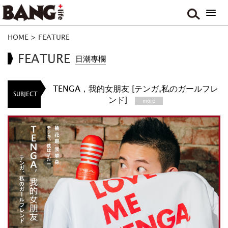
HOME
>
FEATURE
FEATURE
日潮專欄
TENGA，我的女朋友 [テンガ,私のガールフレ
SUBJECT
ンド]
more