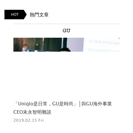
熱門文章
HOT
Boy's Love
腐能量爆棚｜當紅BL你吸了多少!?
「
2021.03.15 Mon
C
201