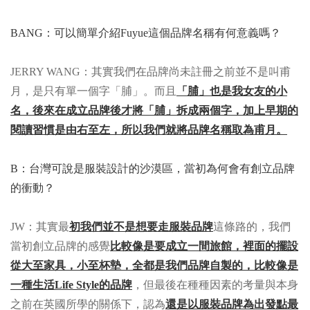
BANG：可以簡單介紹Fuyue這個品牌名稱有何意義嗎？
JERRY WANG：其實我們在品牌尚未註冊之前並不是叫甫
月，是只有單一個字「脯」。而且
「脯」也是我女友的小
名，後來在成立品牌後才將「脯」拆成兩個字，加上早期的
閱讀習慣是由右至左，所以我們就將品牌名稱取為甫月。
B：台灣可說是服裝設計的沙漠區，當初為何會有創立品牌
的衝動？
JW：其實最
初我們並不是想要走服裝品牌
這條路的，我們
當初創立品牌的感覺
比較像是要成立一間旅館，裡面的擺設
從大至家具，小至杯墊，全都是我們品牌自製的，比較像是
一種生活Life Style的品牌
，但最後在種種因素的考量與本身
之前在英國所學的關係下，認為
還是以服裝品牌為出發點最