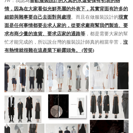
JW：我認為
喜歡服裝設計的人真的永遠要保有初衷的熱
情，因為在大家看似光鮮亮麗的外表下，其實背面有許多的
細節與雜事要自己去面對與處理
。而且在做服裝設計的
現實
面是任何事情都要去求人家的，從要求廠商幫我們製造、要
求布商少量的進貨、要求店家的通路等
，都是需要大家的幫
忙才能完成的，所以說台灣的服裝設計師真的相當辛苦，
沒
有熱情就很難在這產業下嶄露頭角。 (苦笑)