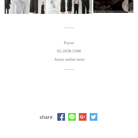
_____
Fuyue
02-2838-3398
fuyue online store
_____
share