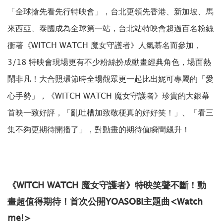
「全球搶先看先行特映會」，台北更領先香港、新加坡、馬
來西亞、泰國成為全球第一站，台北站特映會超過百名粉絲
衝著《WITCH WATCH 魔女守護者》人氣慕名而參加，
3/18 特映會現場更有不少粉絲扮成動畫經典角色，場面熱
鬧非凡！大合照環節時全場觀眾更一起比出妮可專屬的「愛
心手勢」，《WITCH WATCH 魔女守護者》珍貴的大銀幕
首映一致好評，「亂吐槽加致敬梗真的好好笑！」、「看三
集不夠更期待開播了」，對動畫的期待值瞬間飆升！
《WITCH WATCH 魔女守護者》特映笑聲不斷！動
畫超值得期待！首次公開YOASOBI主題曲<Watch
me!>