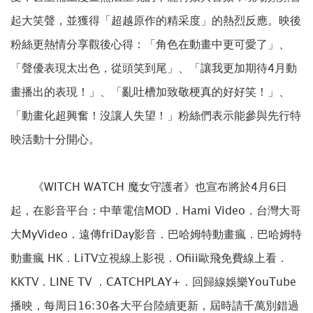
起大笑聲，並獲得「超越原作的精采度」的熱烈反應。映後
粉絲更熱情分享觀後心得：「角色在動畫中更可愛了」、
「聲優表現太出色，從頭笑到尾」、「讓我更加期待4月動
畫播出的表現！」、「亂吐槽加致敬梗真的好好笑！」、
「動畫化超興奮！沒讓人失望！」粉絲們表示能參與先行特
映活動十分開心。
《WITCH WATCH 魔女守護者》也宣布將於4月6日
起，在影音平台：中華電信MOD．Hami Video．台灣大哥
大MyVideo．遠傳friDay影音．巴哈姆特動畫瘋．巴哈姆特
動畫瘋 HK．LiTV立視線上影視．Ofiii歐飛免費線上看．
KKTV．LINE TV ．CATCHPLAY+．回歸線娛樂YouTube
播映，每周日16:30各大平台陸續更新，屆時請千萬別錯過