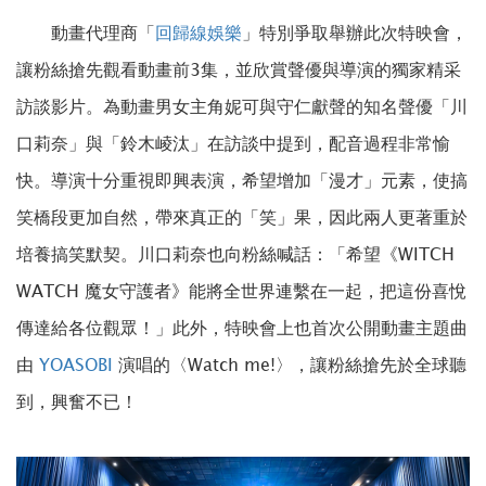
動畫代理商「
回歸線娛樂
」特別爭取舉辦此次特映會，
讓粉絲搶先觀看動畫前3集，並欣賞聲優與導演的獨家精采
訪談影片。為動畫男女主角妮可與守仁獻聲的知名聲優「川
口莉奈」與「鈴木崚汰」在訪談中提到，配音過程非常愉
快。導演十分重視即興表演，希望增加「漫才」元素，使搞
笑橋段更加自然，帶來真正的「笑」果，因此兩人更著重於
培養搞笑默契。川口莉奈也向粉絲喊話：「希望《WITCH
WATCH 魔女守護者》能將全世界連繫在一起，把這份喜悅
傳達給各位觀眾！」此外，特映會上也首次公開動畫主題曲
由
YOASOBI
演唱的〈Watch me!〉，讓粉絲搶先於全球聽
到，興奮不已！