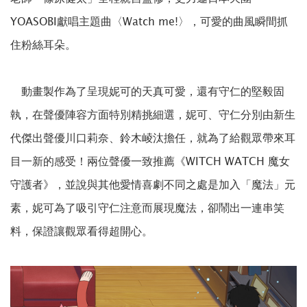
YOASOBI獻唱主題曲〈Watch me!〉，可愛的曲風瞬間抓
住粉絲耳朵。
動畫製作為了呈現妮可的天真可愛，還有守仁的堅毅固
執，在聲優陣容方面特別精挑細選，妮可、守仁分別由新生
代傑出聲優川口莉奈、鈴木崚汰擔任，就為了給觀眾帶來耳
目一新的感受！兩位聲優一致推薦《WITCH WATCH 魔女
守護者》，並說與其他愛情喜劇不同之處是加入「魔法」元
素，妮可為了吸引守仁注意而展現魔法，卻鬧出一連串笑
料，保證讓觀眾看得超開心。