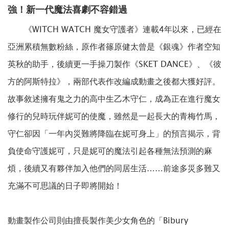
強！新一代魔法喜劇不容錯過
《WITCH WATCH 魔女守護者》連載4年以來，已經在
亞洲累積無數粉絲，原作者篠原健太曾是《銀魂》作者空知
英秋的助手，後續更一手操刀製作《SKET DANCE》、《彼
方的阿斯特拉》，兩部代表作改編成動畫之後都大獲好評。
故事敘述擁有鬼之力的高中生乙木守仁，成為正在進行魔女
修行的兒時玩伴妮可的使魔，雖然是一起長大的青梅竹馬，
守仁卻因「一年內災難將降臨在妮可身上」的預言揭示，背
負使命守護妮可，只是妮可的魔法引起各種無法預測的麻
煩，後續又有夥伴加入他們的同居生活……前途多災多難又
充滿不可思議的日子即將開始！
動畫製作公司則由擅長製作美少女角色的「Bibury