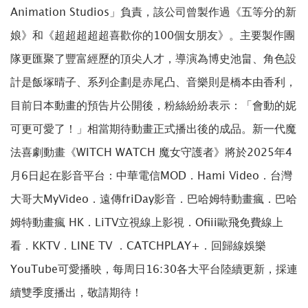
Animation Studios」負責，該公司曾製作過《五等分的新
娘》和《超超超超超喜歡你的100個女朋友》。主要製作團
隊更匯聚了豐富經歷的頂尖人才，導演為博史池畠、角色設
計是飯塚晴子、系列企劃是赤尾凸、音樂則是橋本由香利，
目前日本動畫的預告片公開後，粉絲紛紛表示：「會動的妮
可更可愛了！」相當期待動畫正式播出後的成品。新一代魔
法喜劇動畫《WITCH WATCH 魔女守護者》將於2025年4
月6日起在影音平台：中華電信MOD．Hami Video．台灣
大哥大MyVideo．遠傳friDay影音．巴哈姆特動畫瘋．巴哈
姆特動畫瘋 HK．LiTV立視線上影視．Ofiii歐飛免費線上
看．KKTV．LINE TV ．CATCHPLAY+．回歸線娛樂
YouTube可愛播映，每周日16:30各大平台陸續更新，採連
續雙季度播出，敬請期待！