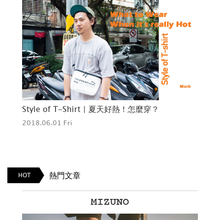
Style of T-Shirt | 夏天好熱！怎麼穿？
St
2018.06.01 Fri
201
熱門文章
HOT
MIZUNO