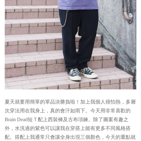
夏天就要用簡單的單品決勝負啦！加上我個人很怕熱，多層
次穿法用在我身上，真的會汗如雨下。今天用非常喜歡的
Brain Dead短Ｔ配上西裝褲及古布項鍊。除了圖案有趣之
外，水洗過的紫色可以讓我在穿搭上能有更多不同風格搭
配。搭配上我通常只會讓全身出現三個顏色，今天的重點就