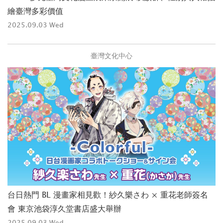
繪臺灣多彩價值
2025.09.03 Wed
臺灣文化中心
台日熱門 BL 漫畫家相見歡！紗久樂さわ × 重花老師簽名
會 東京池袋淳久堂書店盛大舉辦
2025.09.03 Wed