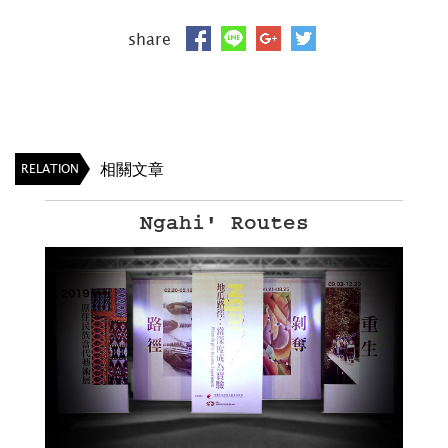
share
相關文章
RELATION
Ngahi' Routes