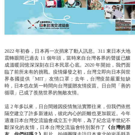
2022 年初春，日本再一次捎來了動人訊息。311 東日本大地
震轉眼間已過去 11 個年頭，當時來自台灣各界的聲援已釀
成溫暖回憶深深刻在日本民眾心底。2020 年開始，我們面
臨了前所未有的挑戰。疫情爆發之初，台灣立即向日本與世
界各國提供「MIT」友情口罩；去年，台灣疫苗嚴重短缺
時，日本也在第一時間向台灣援贈友情疫苗。日台間「善的
循環」已成了羨熬世界的無敵友情。
這 2 年多以來，日台間雖因疫情無法實際往來，但我們依然
隔空建立了許多新連結，彼此內心的距離也更加親近。今年
適逢日本台灣交流協會成立五十周年，為了紀念這半世紀不
斷深化的友情，日本台灣交流協會特別製作了
《台灣的朋
友，你們好嗎？》
影片，拍攝團隊走訪日本東北的岩手縣及