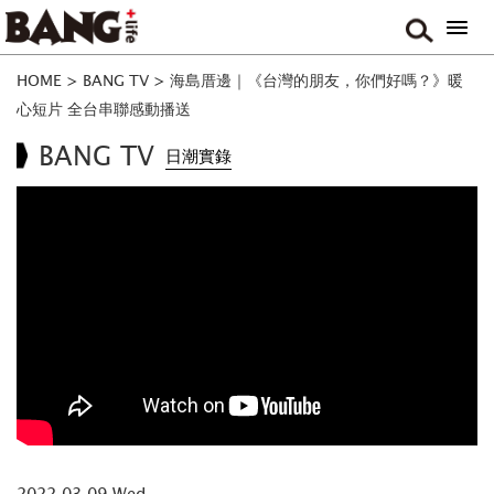
HOME
>
BANG TV
>
海島厝邊｜《台灣的朋友，你們好嗎？》暖
心短片 全台串聯感動播送
BANG TV
日潮實錄
2022.03.09 Wed