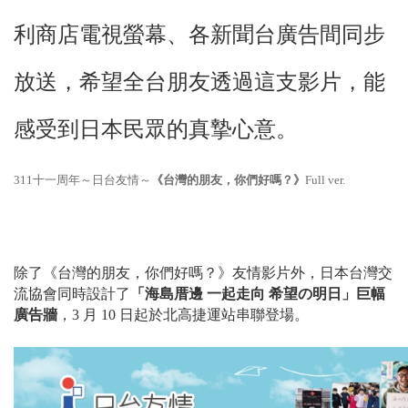
利商店電視螢幕、各新聞台廣告間同步
放送，希望全台朋友透過這支影片，能
感受到日本民眾的真摯心意。
311十一周年～日台友情～
《台灣的朋友，你們好嗎？》
Full ver.
除了《台灣的朋友，你們好嗎？》友情影片外，日本台灣交
流協會同時設計了
「海島厝邊 一起走向
希望の明日」巨幅
廣告牆
，3 月 10 日起於北高捷運站串聯登場。