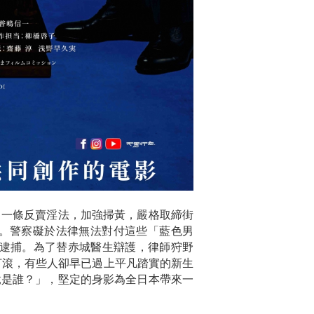
了一條反賣淫法，加強掃黃，嚴格取締街
。警察礙於法律無法對付這些「藍色男
名逮捕。為了替赤城醫生辯護，律師狩野
打滾，有些人卻早已過上平凡踏實的新生
竟是誰？」，堅定的身影為全日本帶來一