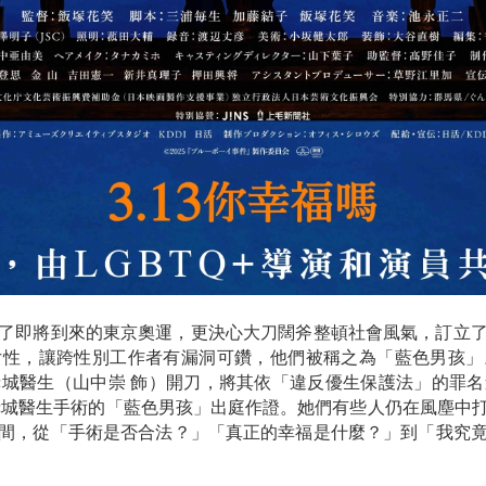
府為了即將到來的東京奧運，更決心大刀闊斧整頓社會風氣，訂立
女性，讓跨性別工作者有漏洞可鑽，他們被稱之為「藍色男孩」
城醫生（山中崇 飾）開刀，將其依「違反優生保護法」的罪
赤城醫生手術的「藍色男孩」出庭作證。她們有些人仍在風塵中
間，從「手術是否合法？」「真正的幸福是什麼？」到「我究