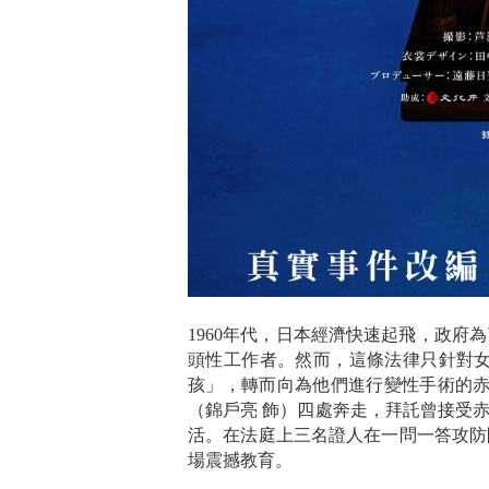
1960年代，日本經濟快速起飛，政
頭性工作者。然而，這條法律只針對
孩」，轉而向為他們進行變性手術的赤
（錦戶亮 飾）四處奔走，拜託曾接受
活。在法庭上三名證人在一問一答攻防
場震撼教育。