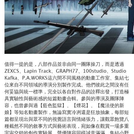
值得一提的是，八部作品並非由同一團隊操刀，而是透過
ZEXCS、Lapin Track、GRAPH77、100studio、Studio
Kafka、P.A.WORKS這六間不同風格的動畫工作室、集結七
位來自不同領域的導演分別製作完成。他們彼此之間沒有任
何妥協與統一標準，完全以各自對作品的詮釋出發，打造極
具實驗性與藝術感的短篇動畫合輯。參與的導演及團隊陣
容，也曾參與過【藍色監獄】、【煙花】、【魔法使的新
娘】等知名動畫製作，無論寫實冷冽還是狂放抽象，每部短
篇都呈現出與眾不同的視覺語言與情緒張力，讓觀眾飽覽八
種截然不同的敘事方式與藝術表現，宛如像在觀賞一場多重
宇宙交錯的創作實驗展。聲優陣容同樣誠意滿滿，集結小野