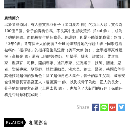
劇情簡介
出於某些原因，有人懸賞赤羽骨子（出口夏希 飾）的項上人頭，賞金為
100億日圓。骨子的青梅竹馬、不良高中生威吹荒邦（Raul 飾），成為
了她的保鏢。而他被交付的任務是…保護她，但是不能讓她察覺！然而，
「3年4班」還有個天大的祕密？全班同學都是她的保鏢！班上同學包括
被稱作「指揮塔」的指揮官染島澄彦（奥平大兼 飾）、空手道專家棘屋
寧（高橋光 飾）還有…陷阱製作師、狙擊手、駭客、詐欺師、柔道專
家、鑑識官、司機、開鎖專家、通訊專家、短跑選手、技師、賭徒、忍
者、變裝專家、馴獸師、體操運動員、潜水員、劍士、醫師、拷問官等等
其他技能超強的狠角色！除了超強角色大集合，骨子的親生父親、國家安
全保障廳長官盡宮正人（遠藤憲一 飾）以及視骨子為敵、正人的長女，
骨子的姐姐盡宮正親（土屋太鳳 飾），也加入了大亂鬥的行列！保鑣任
務是否能順利完成呢！
Share
相關影音
RELATION