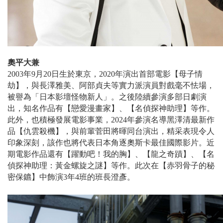
奧平大兼
2003年9月20日生於東京，2020年演出首部電影【母子情
劫】，與長澤雅美、阿部貞夫等實力派演員對戲毫不怯場，
被譽為「日本影壇怪物新人」。之後陸續參演多部日劇演
出，知名作品有【戀愛漫畫家】、【名偵探神助理】等作。
此外，也積極發展電影事業，2024年參演名導黑澤清最新作
品【仇雲殺機】，與前輩菅田將暉同台演出，精采表現令人
印象深刻，該作也將代表日本角逐奧斯卡最佳國際影片。近
期電影作品還有【躍動吧！我的胸】、【龍之奇蹟】、【名
偵探神助理：黃金螺旋之謎】等作。此次在【赤羽骨子的秘
密保鑣】中飾演3年4班的班長澄彥。