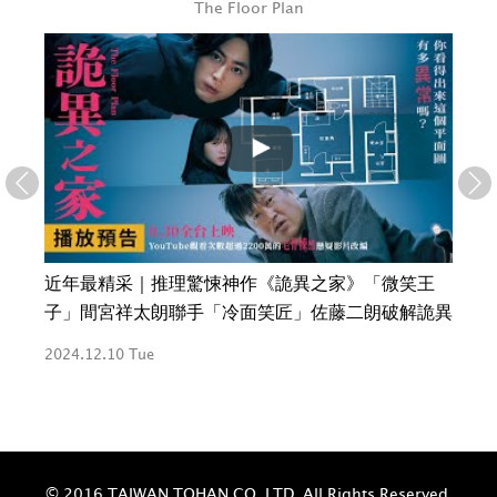
Pile
王
Pile 日本超人氣聲優偶像 - 你不曾見過的她
樂團
詭異
4/
2024.12.10 Tue
2024
© 2016 TAIWAN TOHAN CO.,LTD. All Rights Reserved.