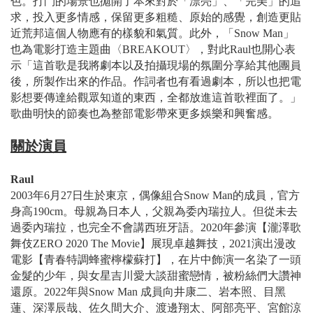
色。打鬥的場景也拋開了本來對於「漂亮」、「完美」的追
求，投入更多情感，保留更多粗糙、原始的感覺，創造更貼
近荒邦這個人物應有的樣貌和氣質。此外，「Snow Man」
也為電影打造主題曲〈BREAKOUT〉，對此Raul也開心表
示「這首歌是我將劇本以及拍攝現場的氛圍分享給其他團員
後，所製作出來的作品。作詞者也有看過劇本，所以也把電
影想要傳達給觀眾知道的東西，全都放進這首歌裡面了。」
歌曲明快的節奏也為整部電影帶來更多娛樂和興奮感。
關於演員
Raul
2003年6月27日生於東京，偶像組合Snow Man的成員，官方
身高190cm。母親為日本人，父親為委內瑞拉人。但從未去
過委內瑞拉，也完全不會講西班牙語。2020年參演【瀧澤歌
舞伎ZERO 2020 The Movie】展現卓越舞技，2021演出漫改
電影【青春特調蜂蜜檸檬蘇打】，在片中飾演一名染了一頭
金髮的少年，與女星吉川愛大談甜蜜戀情，被粉絲們大讚神
還原。2022年與Snow Man 成員向井康二、岩本照、目黑
蓮、深澤辰哉、佐久間大介、渡邊翔太、阿部亮平、宮館涼