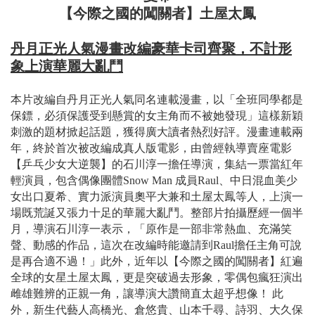
【今際之國的闖關者】土屋太鳳
丹月正光人氣漫畫改編豪華卡司齊聚，不計形
象上演華麗大亂鬥
本片改編自丹月正光人氣同名連載漫畫，以「全班同學都是
保鏢，必須保護受到懸賞的女主角而不被她發現」這樣新穎
刺激的題材掀起話題，獲得廣大讀者熱烈好評。漫畫連載兩
年，終於首次被改編成真人版電影，由曾經執導賣座電影
【乒乓少女大逆襲】的石川淳一擔任導演，集結一票當紅年
輕演員，包含偶像團體Snow Man 成員Raul、中日混血美少
女出口夏希、實力派演員奧平大兼和土屋太鳳等人，上演一
場既荒誕又張力十足的華麗大亂鬥。整部片拍攝歷經一個半
月，導演石川淳一表示，「原作是一部非常熱血、充滿笑
聲、動感的作品，這次在改編時能邀請到Raul擔任主角可說
是再合適不過！」此外，近年以【今際之國的闖關者】紅遍
全球的女星土屋太鳳，更是突破過去形象，零偶包瘋狂演出
雌雄難辨的正親一角，讓導演大讚簡直太超乎想像！ 此
外，新生代藝人高橋光、倉悠貴、山本千尋、詩羽、大久保