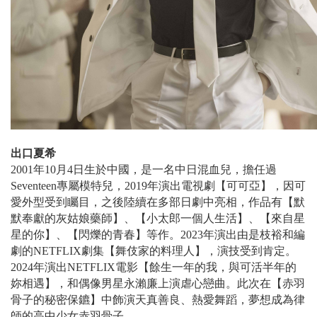
出口夏希
2001年10月4日生於中國，是一名中日混血兒，擔任過
Seventeen專屬模特兒，2019年演出電視劇【可可亞】，因可
愛外型受到矚目，之後陸續在多部日劇中亮相，作品有【默
默奉獻的灰姑娘藥師】、【小太郎一個人生活】、【來自星
星的你】、【閃爍的青春】等作。2023年演出由是枝裕和編
劇的NETFLIX劇集【舞伎家的料理人】，演技受到肯定。
2024年演出NETFLIX電影【餘生一年的我，與可活半年的
妳相遇】，和偶像男星永瀨廉上演虐心戀曲。此次在【赤羽
骨子的秘密保鑣】中飾演天真善良、熱愛舞蹈，夢想成為律
師的高中少女赤羽骨子。