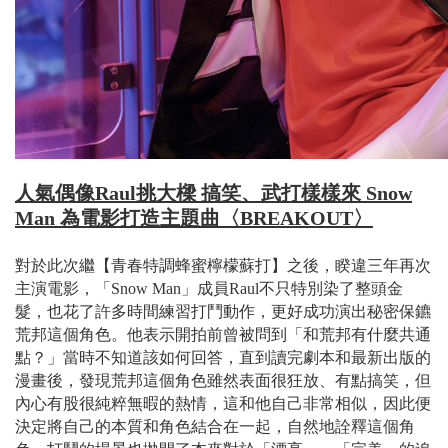
人氣偶像Raul挑大樑 搞笑、武打樣樣來 Snow
Man 為電影打造主題曲〈BREAKOUT〉
對於此次繼【青春特調蜂蜜檸檬蘇打】之後，睽違三年再次
主演電影，「Snow Man」成員Raul不只特別染了整頭金
髮，也花了許多時間練習打鬥動作，更好成功演出秘密保鑣
荒邦這個角色。他表示開拍前曾被問到「和荒邦有什麼共通
點？」當時不知道該如何回答，直到讀完劇本和最新出版的
漫畫後，發現荒邦這個角色雖然表面很狂放、有點搞笑，但
內心有股很純粹無暇的熱情，這和他自己非常相似，因此便
決定將自己的本質和角色結合在一起，自然地詮釋這個角