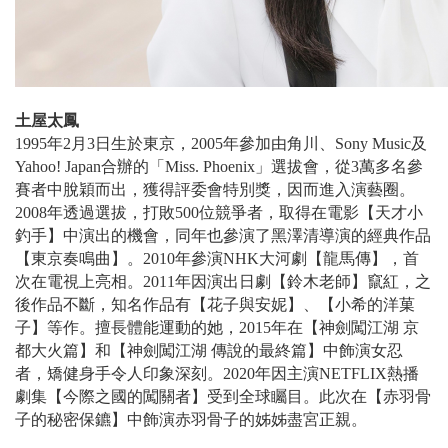
土屋太鳳
1995年2月3日生於東京，2005年參加由角川、Sony Music及
Yahoo! Japan合辦的「Miss. Phoenix」選拔會，從3萬多名參
賽者中脫穎而出，獲得評委會特別獎，因而進入演藝圈。
2008年透過選拔，打敗500位競爭者，取得在電影【天才小
釣手】中演出的機會，同年也參演了黑澤清導演的經典作品
【東京奏鳴曲】。2010年參演NHK大河劇【龍馬傳】，首
次在電視上亮相。2011年因演出日劇【鈴木老師】竄紅，之
後作品不斷，知名作品有【花子與安妮】、【小希的洋菓
子】等作。擅長體能運動的她，2015年在【神劍闖江湖 京
都大火篇】和【神劍闖江湖 傳說的最終篇】中飾演女忍
者，矯健身手令人印象深刻。2020年因主演NETFLIX熱播
劇集【今際之國的闖關者】受到全球矚目。此次在【赤羽骨
子的秘密保鑣】中飾演赤羽骨子的姊姊盡宮正親。