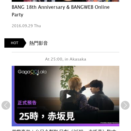
BANG 18th Anniversary & BANGWEB Online
BA
Party
2016.09.29 Thu
2016
熱門影音
HOT
At 25:00, in Akasaka