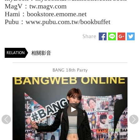
MagV：tw.magv.com
Hami：bookstore.emome.net
Pubu：www.pubu.com.tw/bookbuffet
Share
相關影音
RELATION
BANG 18th Party