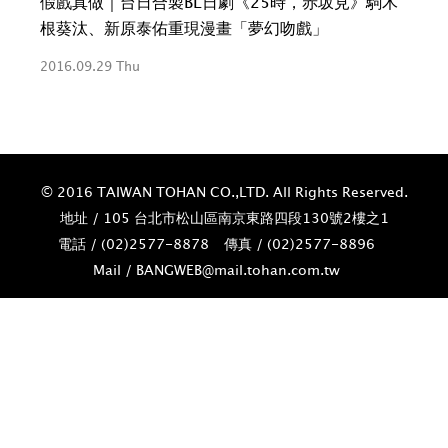
x》
假戲真做｜台日合製BL日劇《25時，赤坂見》駒木
新
根葵汰、新原泰佑重現漫畫「夢幻吻戲」
即
2016.09.29 Thu
2016
© 2016 TAIWAN TOHAN CO.,LTD. All Rights Reserved.
地址 / 105 台北市松山區南京東路四段130號2樓之1
電話 / (02)­2577-8878
傳真 / (02)­2577-8896
Mail / BANGWEB@mail.tohan.com.tw