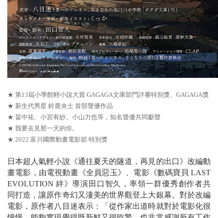
★ 第13屆小學館輕小說大賞 GAGAGA文庫部門評審特別獎、GAGAGA獎
★ 新生代男星 鈴鹿央士 首部聲優作品
★ 畠中祐、小宮有紗、小山力也等，知名聲優共同獻聲
★ 我要去見那一天的你。
★ 2022 富川國際動畫電影節 特別獎
日本超人氣輕小說《通往夏天的隧道，再見的出口》改編動
畫電影，由電視動畫《全員惡玉》、電影《數碼寶貝 LAST
EVOLUTION 絆》導演田口智久，率領一群優秀創作者共
同打造，讓原作奇幻又淒美的世界觀登上大銀幕。對於改編
電影，原作者八目迷表示：「從作家出道時就對於電影化很
憧憬，能夠實現覺得既新鮮又很吃驚，也非常感謝所有工作