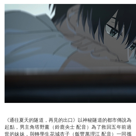
《通往夏天的隧道，再見的出口》以神秘隧道的都市傳說為
起點，男主角塔野薰（鈴鹿央士 配音）為了救回五年前過
世的妹妹，與轉學生花城杏子（飯豐萬理江 配音）一同攜