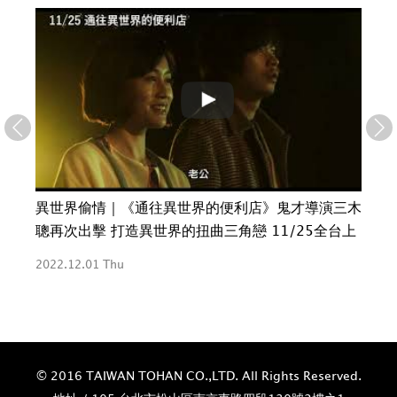
的青
異世界偷情｜《通往異世界的便利店》鬼才導演三木
一
聰再次出擊 打造異世界的扭曲三角戀 11/25全台上
月2
映
2022.12.01 Thu
2022
© 2016 TAIWAN TOHAN CO.,LTD. All Rights Reserved.